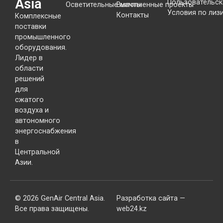
Asia
Пользовательск
Осветительные мачты
Выполненные проекты
Условия по лиз
Контакты
Комплексные
поставки
промышленного
оборудования.
Лидер в
области
решений
для
сжатого
воздуха и
автономного
энергоснабжения
в
Центральной
Азии.
© 2026 GenAir Central Asia.
Разработка сайта —
Все права защищены.
web24.kz