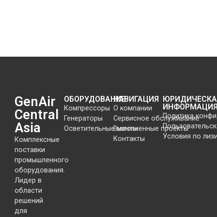
GenAir
ОБОРУДОВАНИЕ
НАВИГАЦИЯ
ЮРИДИЧЕСКА
ИНФОРМАЦИ
Компрессоры
О компании
Central
Политика конф
Генераторы
Сервисное обслуживание
Asia
Пользовательск
Осветительные мачты
Выполненные проекты
Условия по лиз
Контакты
Комплексные
поставки
промышленного
оборудования.
Лидер в
области
решений
для