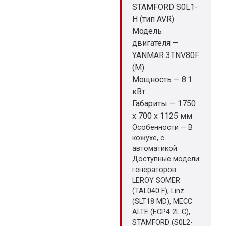
STAMFORD S0L1-
H (тип AVR)
Модель
двигателя —
YANMAR 3TNV80F
(M)
Мощность — 8.1
кВт
Габариты — 1750
x 700 x 1125 мм
Особенности — В
кожухе, с
автоматикой.
Доступные модели
генераторов:
LEROY SOMER
(TAL040 F), Linz
(SLT18 MD), MECC
ALTE (ECP4 2L C),
STAMFORD (S0L2-