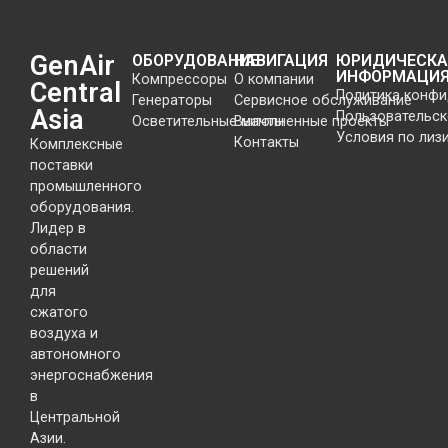
GenAir
ОБОРУДОВАНИЕ
НАВИГАЦИЯ
ЮРИДИЧЕСКА
ИНФОРМАЦИ
Компрессоры
О компании
Central
Политика конф
Генераторы
Сервисное обслуживание
Asia
Пользовательск
Осветительные мачты
Выполненные проекты
Условия по лиз
Контакты
Комплексные
поставки
промышленного
оборудования.
Лидер в
области
решений
для
сжатого
воздуха и
автономного
энергоснабжения
в
Центральной
Азии.