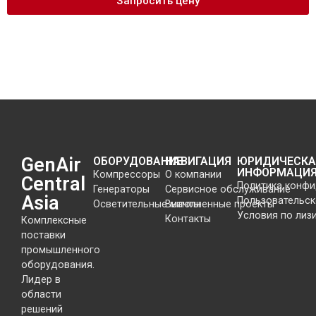
Запросить цену
GenAir
ОБОРУДОВАНИЕ
НАВИГАЦИЯ
ЮРИДИЧЕСКА
ИНФОРМАЦИ
Компрессоры
О компании
Central
Политика конф
Генераторы
Сервисное обслуживание
Asia
Пользовательск
Осветительные мачты
Выполненные проекты
Условия по лиз
Контакты
Комплексные
поставки
промышленного
оборудования.
Лидер в
области
решений