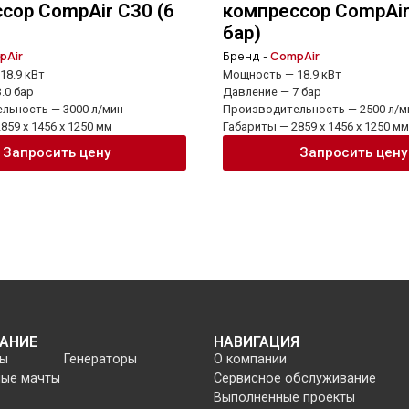
сор CompAir C30 (6
компрессор CompAir
бар)
pAir
Бренд -
CompAir
18.9 кВт
Мощность — 18.9 кВт
.0 бар
Давление — 7 бар
льность — 3000 л/мин
Производительность — 2500 л/м
859 x 1456 x 1250 мм
Габариты — 2859 x 1456 x 1250 мм
Запросить цену
Запросить цену
АНИЕ
НАВИГАЦИЯ
ры
Генераторы
О компании
ные мачты
Сервисное обслуживание
Выполненные проекты