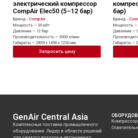
электрический компрессор
компрес
CompAir Elec50 (5–12 бар)
бар)
Бренд -
CompAir
Бренд -
Com
Мощность — 30 кВт
Мощность — 
Давление — 12 бар
Давление — 3
Производительность — 5000 л/мин
Производите
Габариты — 2859 x 1456 x 1250 мм
Габариты — 2
Запросить цену
GenAir Central Asia
ОБОРУДОВ
Компрессо
Комплексные поставки промышленного
Осветитель
оборудования. Лидер в области решений
для сжатого воздуха и автономного