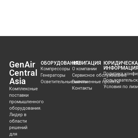
GenAir
ОБОРУДОВАНИЕ
НАВИГАЦИЯ
ЮРИДИЧЕСКА
ИНФОРМАЦИ
Компрессоры
О компании
Central
Политика конф
Генераторы
Сервисное обслуживание
Asia
Пользовательск
Осветительные мачты
Выполненные проекты
Условия по лиз
Контакты
Комплексные
поставки
промышленного
оборудования.
Лидер в
области
решений
для