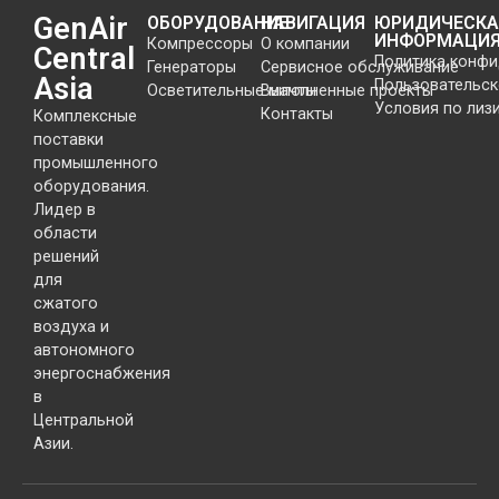
GenAir
ОБОРУДОВАНИЕ
НАВИГАЦИЯ
ЮРИДИЧЕСКА
ИНФОРМАЦИ
Компрессоры
О компании
Central
Политика конф
Генераторы
Сервисное обслуживание
Asia
Пользовательск
Осветительные мачты
Выполненные проекты
Условия по лиз
Контакты
Комплексные
поставки
промышленного
оборудования.
Лидер в
области
решений
для
сжатого
воздуха и
автономного
энергоснабжения
в
Центральной
Азии.