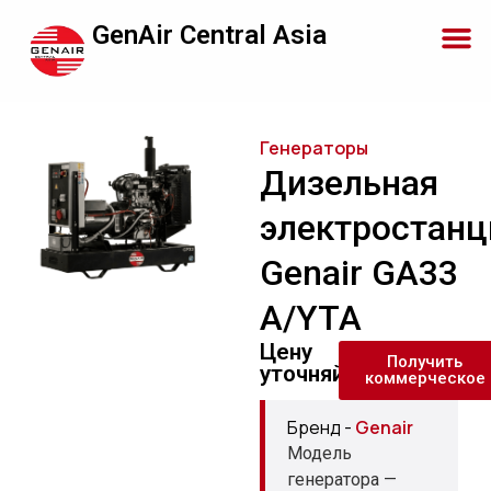
GenAir Central Asia
Генераторы
Дизельная
электростанц
Genair GA33
A/YTA
Цену
Получить
уточняйте
коммерческое
Бренд -
Genair
Модель
генератора —