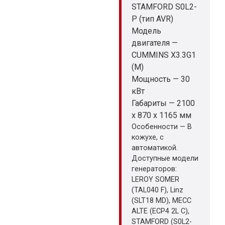
STAMFORD S0L2-
P (тип AVR)
Модель
двигателя —
CUMMINS X3.3G1
(M)
Мощность — 30
кВт
Габариты — 2100
x 870 x 1165 мм
Особенности — В
кожухе, с
автоматикой.
Доступные модели
генераторов:
LEROY SOMER
(TAL040 F), Linz
(SLT18 MD), MECC
ALTE (ECP4 2L C),
STAMFORD (S0L2-