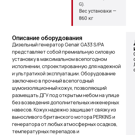
G).
Вес установки —
860 кг
Описание оборудования
Дизельный генератор Genair GA33 S/PA
представляет собой премиальную силовую
установку в максимальном всепогодном
исполнении, спроектированную для надежной
и ультратихой эксплуатации. Оборудование
заключено в прочный всепогодный
шумоизоляционный кожух, позволяющий
размещать ДГУ под открытым небом на улице
без возведения дополнительных инженерных
навесов. Кожух надежно защищает связку из
выносливого британского мотора PERKINS и
генератора от любых атмосферных осадков,
температурных перепадов и