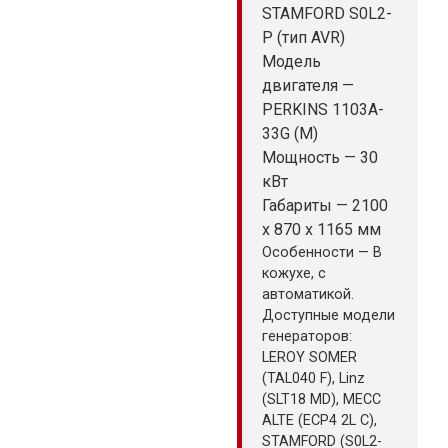
STAMFORD S0L2-
P (тип AVR)
Модель
двигателя —
PERKINS 1103A-
33G (M)
Мощность — 30
кВт
Габариты — 2100
x 870 x 1165 мм
Особенности — В
кожухе, с
автоматикой.
Доступные модели
генераторов:
LEROY SOMER
(TAL040 F), Linz
(SLT18 MD), MECC
ALTE (ECP4 2L C),
STAMFORD (S0L2-