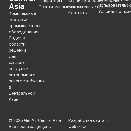
Генераторы
Сервисное обслуживание
Asia
Пользовательск
Осветительные мачты
Выполненные проекты
Условия по лиз
Контакты
Комплексные
поставки
промышленного
оборудования.
Лидер в
области
решений
для
сжатого
воздуха и
автономного
энергоснабжения
в
Центральной
Азии.
© 2026 GenAir Central Asia.
Разработка сайта —
Все права защищены.
web24.kz