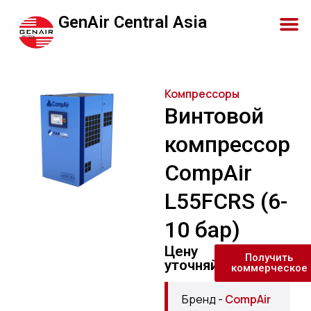
GenAir Central Asia
Компрессоры
Винтовой
компрессор
CompAir
L55FCRS (6-
10 бар)
Цену
Получить
уточняйте
коммерческое
Бренд -
CompAir