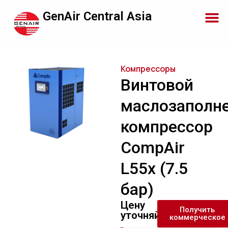
GenAir Central Asia
Компрессоры
Винтовой
маслозаполн
компрессор
CompAir
L55x (7.5
бар)
Цену
Получить
уточняйте
коммерческое